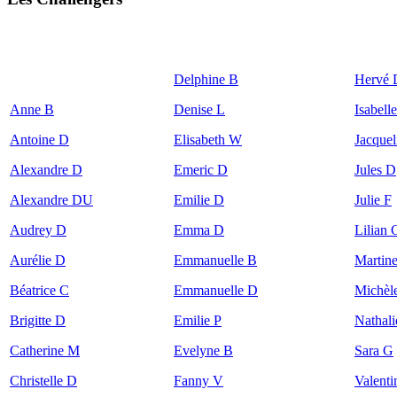
Delphine B
Hervé 
Anne B
Denise L
Isabell
Antoine D
Elisabeth W
Jacquel
Alexandre D
Emeric D
Jules D
Alexandre DU
Emilie D
Julie F
Audrey D
Emma D
Lilian 
Aurélie D
Emmanuelle B
Martin
Béatrice C
Emmanuelle D
Michèl
Brigitte D
Emilie P
Nathali
Catherine M
Evelyne B
Sara G
Christelle D
Fanny V
Valenti