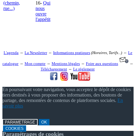
(chemin,
16-
Qui
rue...)
nous
ouvre
l'appétit
L'agenda
--
La Newsletter
--
Informations pratiques
(Horaires, Tarifs...)
--
Le
catalogue
--
Mon compte
--
Mentions légales
--
Foire aux questions
--
Téléchargement
--
Le réglement
En poursuivant votre navigation, vous acceptez le dépôt de cookies
tiers destinés à vous proposer des informations, des boutons de
partage, des remontées de contenus de plateformes sociales.
En
savoir plus
PARAMETRAGE
OK
COOKIES
Paramétrages de cookies