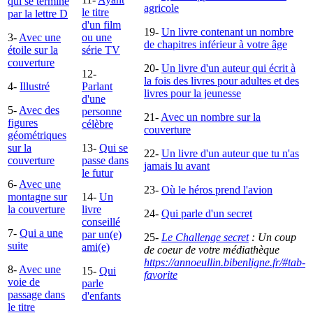
qui se termine
agricole
le titre
par la lettre D
d'un film
19-
Un livre contenant un nombre
3-
Avec une
ou une
de chapitres inférieur à votre âge
étoile sur la
série TV
couverture
20-
Un livre d'un auteur qui écrit à
12-
la fois des livres pour adultes et des
4-
Illustré
Parlant
livres pour la jeunesse
d'une
5-
Avec des
personne
21-
Avec un nombre sur la
figures
célèbre
couverture
géométriques
sur la
13-
Qui se
22-
Un livre d'un auteur que tu n'as
couverture
passe dans
jamais lu avant
le futur
6-
Avec une
23-
Où le héros prend l'avion
montagne sur
14-
Un
la couverture
livre
24-
Qui parle d'un secret
conseillé
7-
Qui a une
par un(e)
25-
Le Challenge secret
: Un coup
suite
ami(e)
de coeur de votre médiathèque
https://annoeullin.bibenligne.fr/#tab-
8-
Avec une
15-
Qui
favorite
voie de
parle
passage dans
d'enfants
le titre