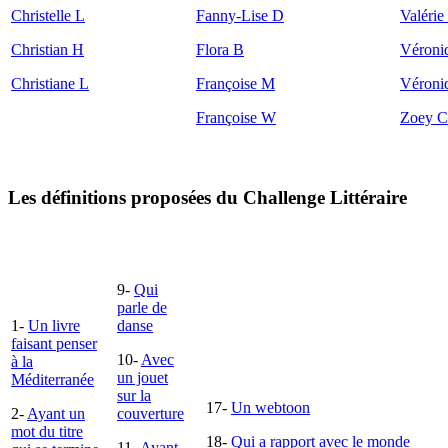
Christelle L
Fanny-Lise D
Valérie
Christian H
Flora B
Véroni
Christiane L
Françoise M
Véroni
Françoise W
Zoey C
Les définitions proposées du Challenge Littéraire
9-
Qui
parle de
1-
Un livre
danse
faisant penser
10-
Avec
à la
un jouet
Méditerranée
sur la
17-
Un webtoon
2-
Ayant un
couverture
mot du titre
18-
Qui a rapport avec le monde
11-
Ayant