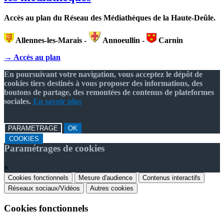
Accès au plan du Réseau des Médiathèques de la Haute-Deûle.
Allennes-les-Marais -
Annoeullin -
Carnin
→ Accès au plan
En poursuivant votre navigation, vous acceptez le dépôt de
cookies tiers destinés à vous proposer des informations, des
boutons de partage, des remontées de contenus de plateformes
sociales.
En savoir plus
PARAMETRAGE
OK
COOKIES
Paramétrages de cookies
×
Cookies fonctionnels
Mesure d'audience
Contenus interactifs
Réseaux sociaux/Vidéos
Autres cookies
Cookies fonctionnels