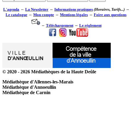
L'agenda
--
La Newsletter
--
Informations pratiques
(Horaires, Tarifs...)
--
Le catalogue
--
Mon compte
--
Mentions légales
--
Foire aux questions
--
Téléchargement
--
Le réglement
© 2020 - 2026 Médiathèques de la Haute Deûle
Médiathèque d'Allennes-les-Marais
Médiathèque d'Annoeullin
Médiathèque de Carnin