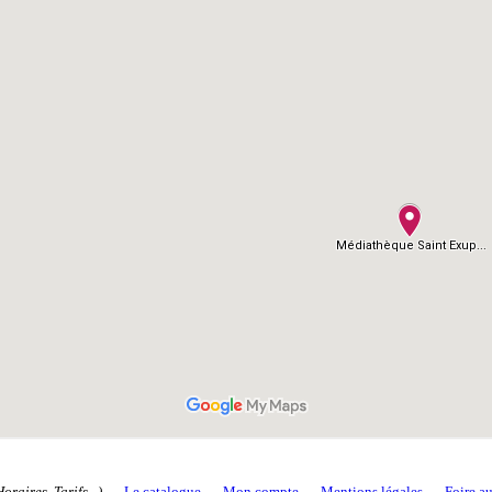
Horaires, Tarifs...)
--
Le catalogue
--
Mon compte
--
Mentions légales
--
Foire a