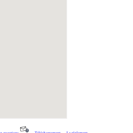
ux questions
--
Téléchargement
--
Le réglement